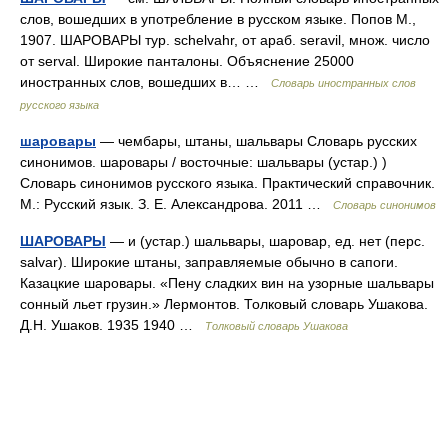
слов, вошедших в употребление в русском языке. Попов М.,
1907. ШАРОВАРЫ тур. schelvahr, от араб. seravil, множ. число
от serval. Широкие панталоны. Объяснение 25000
иностранных слов, вошедших в… …
Словарь иностранных слов
русского языка
шаровары
— чембары, штаны, шальвары Словарь русских
синонимов. шаровары / восточные: шальвары (устар.) )
Словарь синонимов русского языка. Практический справочник.
М.: Русский язык. З. Е. Александрова. 2011 …
Словарь синонимов
ШАРОВАРЫ
— и (устар.) шальвары, шаровар, ед. нет (перс.
salvar). Широкие штаны, заправляемые обычно в сапоги.
Казацкие шаровары. «Пену сладких вин на узорные шальвары
сонный льет грузин.» Лермонтов. Толковый словарь Ушакова.
Д.Н. Ушаков. 1935 1940 …
Толковый словарь Ушакова