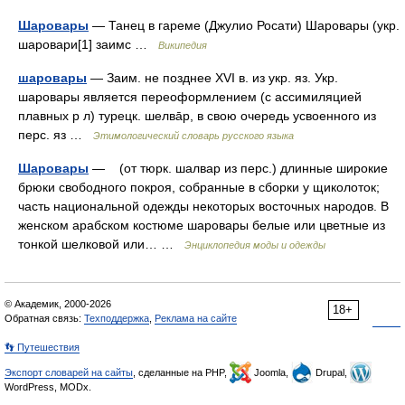
Шаровары
— Танец в гареме (Джулио Росати) Шаровары (укр.
шаровари[1] заимс …
Википедия
шаровары
— Заим. не позднее XVI в. из укр. яз. Укр.
шаровары является переоформлением (с ассимиляцией
плавных р л) турецк. шелвāр, в свою очередь усвоенного из
перс. яз …
Этимологический словарь русского языка
Шаровары
— (от тюрк. шалвар из перс.) длинные широкие
брюки свободного покроя, собранные в сборки у щиколоток;
часть национальной одежды некоторых восточных народов. В
женском арабском костюме шаровары белые или цветные из
тонкой шелковой или… …
Энциклопедия моды и одежды
© Академик, 2000-2026
18+
Обратная связь:
Техподдержка
,
Реклама на сайте
👣 Путешествия
Экспорт словарей на сайты
, сделанные на PHP,
Joomla,
Drupal,
WordPress, MODx.