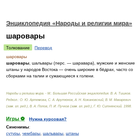
Энциклопедия «Народы и религии мира»
шаровары
Толкование
Перевод
шаровары
шаровары
, шальвары (перс. — шаравара), мужские и женские
штаны у народов Востока — очень широкие в бёдрах, часто со
сборками на талии и сужающиеся к голени.
Народы и религии мира. - М.: Большая Российская энциклопедия
.
В. А. Тишков.
Редкол.: О. Ю. Артемова, С. А. Арутюнов, А. Н. Кожановский, В. М. Макаревич
(зам. гл. ред.), В. А. Попов, П. И. Пучков (зам. гл. ред.), Г. Ю. Ситнянский
.
1998
.
Игры ⚽
Нужна курсовая?
Синонимы
:
сутуры
,
чембары
,
шальвары
,
штаны